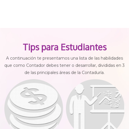
Tips para Estudiantes
A continuación te presentamos una lista de las habilidades
que como Contador debes tener o desarrollar, divididas en 3
de las principales áreas de la Contaduría.
Costo
Beneficios de estudiar una
carrera
El costo de tus estudios es todo un
Es nuestra arma para abrirnos
tema si optas por universidades
paso en la sociedad, para salir
privadas. Actualmente [...]
adelante y lograr todas [...]